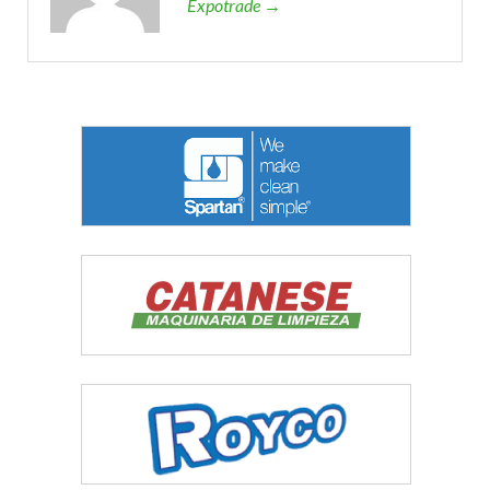
Expotrade →