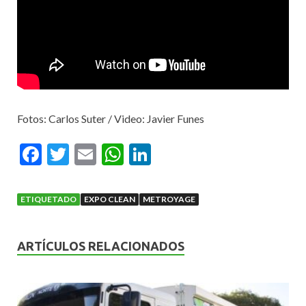
Fotos: Carlos Suter / Video: Javier Funes
F
T
E
W
Li
ac
w
m
h
n
e
itt
ai
at
ke
ETIQUETADO
EXPO CLEAN
METROYAGE
b
er
l
s
dI
o
A
n
ARTÍCULOS RELACIONADOS
o
p
k
p