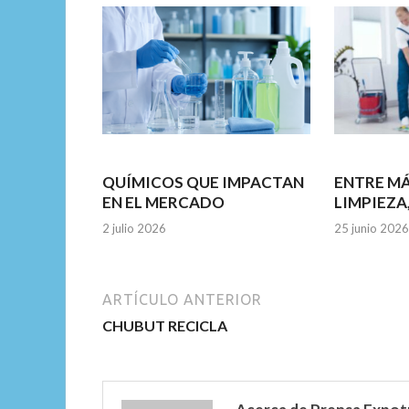
o
p
k
p
QUÍMICOS QUE IMPACTAN
ENTRE M
EN EL MERCADO
LIMPIEZA
2 julio 2026
25 junio 2026
ARTÍCULO ANTERIOR
CHUBUT RECICLA