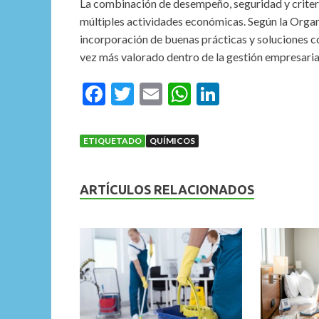
La combinación de desempeño, seguridad y criter
múltiples actividades económicas. Según la Organ
incorporación de buenas prácticas y soluciones
vez más valorado dentro de la gestión empresaria
F
T
E
W
Li
ac
w
m
h
n
e
itt
ai
at
ke
ETIQUETADO
QUÍMICOS
b
er
l
s
dI
o
A
n
ARTÍCULOS RELACIONADOS
o
p
k
p