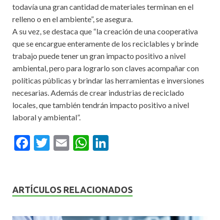
todavía una gran cantidad de materiales terminan en el
relleno o en el ambiente”, se asegura.
A su vez, se destaca que “la creación de una cooperativa
que se encargue enteramente de los reciclables y brinde
trabajo puede tener un gran impacto positivo a nivel
ambiental, pero para lograrlo son claves acompañar con
políticas públicas y brindar las herramientas e inversiones
necesarias. Además de crear industrias de reciclado
locales, que también tendrán impacto positivo a nivel
laboral y ambiental”.
F
T
E
W
Li
ac
w
m
h
n
e
itt
ai
at
ke
b
er
l
s
dI
ARTÍCULOS RELACIONADOS
o
A
n