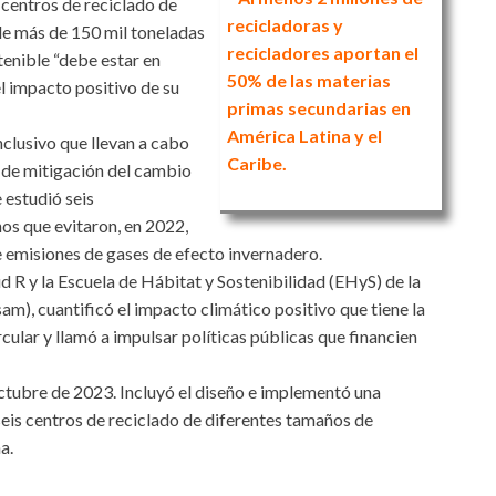
 centros de reciclado de
recicladoras y
de más de 150 mil toneladas
recicladores aportan el
tenible “debe estar en
50% de las materias
el impacto positivo de su
primas secundarias en
América Latina y el
nclusivo que llevan a cabo
Caribe.
 de mitigación del cambio
 estudió seis
os que evitaron, en 2022,
 emisiones de gases de efecto invernadero.
d R y la Escuela de Hábitat y Sostenibilidad (EHyS) de la
), cuantificó el impacto climático positivo que tiene la
rcular y llamó a impulsar políticas públicas que financien
octubre de 2023. Incluyó el diseño e implementó una
seis centros de reciclado de diferentes tamaños de
a.