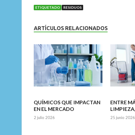
e
itt
ai
at
ke
ETIQUETADO
RESIDUOS
b
er
l
s
dI
o
A
n
ARTÍCULOS RELACIONADOS
o
p
k
p
QUÍMICOS QUE IMPACTAN
ENTRE M
EN EL MERCADO
LIMPIEZA
2 julio 2026
25 junio 2026