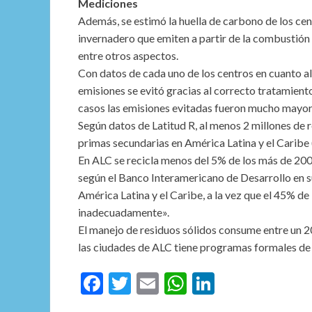
Mediciones
Además, se estimó la huella de carbono de los cent
invernadero que emiten a partir de la combustión 
entre otros aspectos.
Con datos de cada uno de los centros en cuanto al 
emisiones se evitó gracias al correcto tratamient
casos las emisiones evitadas fueron mucho mayore
Según datos de Latitud R, al menos 2 millones de 
primas secundarias en América Latina y el Caribe
En ALC se recicla menos del 5% de los más de 200
según el Banco Interamericano de Desarrollo en s
América Latina y el Caribe, a la vez que el 45% de
inadecuadamente».
El manejo de residuos sólidos consume entre un 2
las ciudades de ALC tiene programas formales de 
F
T
E
W
Li
ac
w
m
h
n