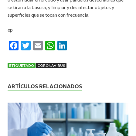
se tiran a la basura; y limpiar y desinfectar objetos y
superficies que se tocan con frecuencia.
ep
F
T
E
W
Li
ac
w
m
h
n
e
itt
ai
at
ke
ETIQUETADO
CORONAVIRUS
b
er
l
s
dI
o
A
n
ARTÍCULOS RELACIONADOS
o
p
k
p