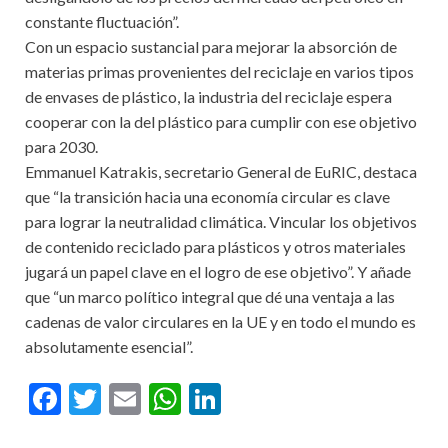
constante fluctuación”.
Con un espacio sustancial para mejorar la absorción de
materias primas provenientes del reciclaje en varios tipos
de envases de plástico, la industria del reciclaje espera
cooperar con la del plástico para cumplir con ese objetivo
para 2030.
Emmanuel Katrakis, secretario General de EuRIC, destaca
que “la transición hacia una economía circular es clave
para lograr la neutralidad climática. Vincular los objetivos
de contenido reciclado para plásticos y otros materiales
jugará un papel clave en el logro de ese objetivo”. Y añade
que “un marco político integral que dé una ventaja a las
cadenas de valor circulares en la UE y en todo el mundo es
absolutamente esencial”.
F
T
E
W
Li
ac
w
m
h
n