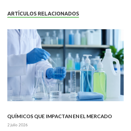
e
itt
ai
at
ke
b
er
l
s
dI
ARTÍCULOS RELACIONADOS
o
A
n
o
p
k
p
QUÍMICOS QUE IMPACTAN EN EL MERCADO
2 julio 2026