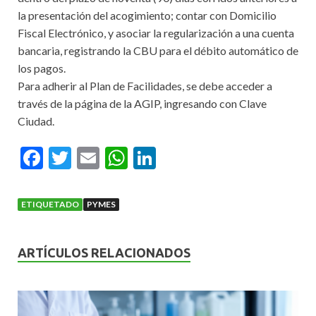
la presentación del acogimiento; contar con Domicilio
Fiscal Electrónico, y asociar la regularización a una cuenta
bancaria, registrando la CBU para el débito automático de
los pagos.
Para adherir al Plan de Facilidades, se debe acceder a
través de la página de la AGIP, ingresando con Clave
Ciudad.
F
T
E
W
Li
ac
w
m
h
n
e
itt
ai
at
ke
ETIQUETADO
PYMES
b
er
l
s
dI
o
A
n
ARTÍCULOS RELACIONADOS
o
p
k
p