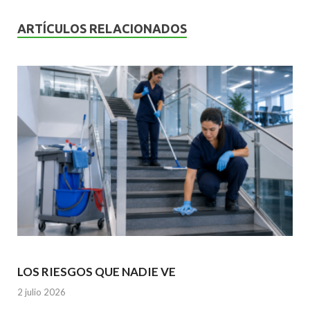
o
A
n
o
p
ARTÍCULOS RELACIONADOS
k
p
LOS RIESGOS QUE NADIE VE
2 julio 2026