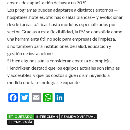
costos de capacitación de hasta un 70 %.
Los programas pueden adaptarse a distintos entornos —
hospitales, hoteles, oficinas o salas blancas— y evolucionar
desde tareas básicas hasta módulos especializados por
sector. Gracias a esta flexibilidad, la RV se consolida como
una herramienta útil no solo para empresas de limpieza,
sino también para instituciones de salud, educación y
gestión de instalaciones
Si bien algunos aún la consideran costosa o compleja,
Hendriksen destacó que los equipos actuales son simples
y accesibles, y que los costos siguen disminuyendo a
medida que la tecnología se expande.
F
T
E
W
Li
ac
w
m
h
n
e
itt
ai
at
ke
ETIQUETADO
INTERCLEAN
REALIDAD VIRTUAL
b
er
l
s
dI
TECNOLOGÍA