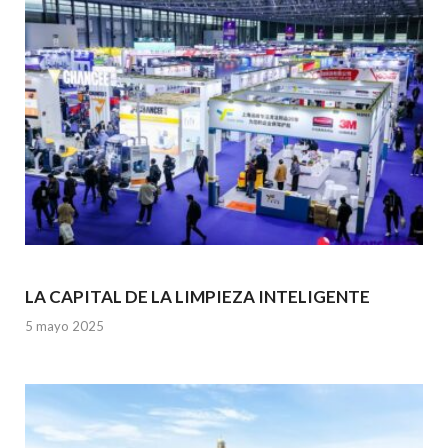
o
p
k
p
LA CAPITAL DE LA LIMPIEZA INTELIGENTE
5 mayo 2025