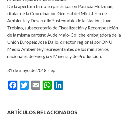
De la apertura también participaron Patricia Holzman,
titular de la Coordinación General del Ministerio de
Ambiente y Desarrollo Sustentable de la Nación; Juan
Trebino, subsecretario de Fiscalización y Recomposición
de la misma cartera; Aude Maio-Coliche, embajadora de la
Unión Europea; José Dallo, director regional por ONU
Medio Ambiente y representantes de los ministerios
nacionales de Energía y Minería y de Producción.
31 de mayo de 2018 – ep
F
T
E
W
Li
ac
w
m
h
n
e
itt
ai
at
ke
b
er
l
s
dI
ARTÍCULOS RELACIONADOS
o
A
n