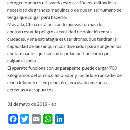
aerogeneradores utilizando estos artificios, evitando la
necesidad de grandes máquinas o de que un ser humano se
tenga que colgar para hacerlo.
Más allá, China está buscando nuevas formas de
contrarrestar la peligrosa cantidad de polución en sus
ciudades, y una estrategia es usar drones, que tendrán la
capacidad de lanzar químicos diseñados para congelar los
contaminantes que causan la polución, haciendo que
caigan al suelo.
El aparato funciona con un parapente, puede cargar 700
kilogramos del químico limpiador y rociarlo en un radio de
cinco kilómetros. En principio, será usado en zonas
cercanas a aeropuertos.
31 de mayo de 2018 – ep
F
T
E
W
Li
ac
w
m
h
n