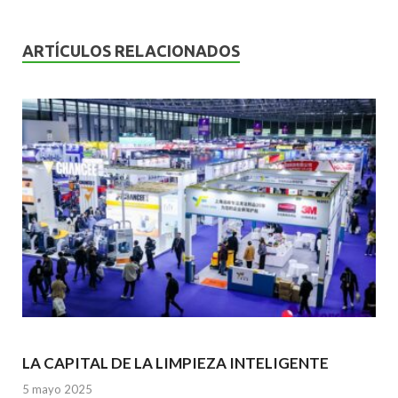
e
itt
ai
at
ke
b
er
l
s
dI
ARTÍCULOS RELACIONADOS
o
A
n
o
p
k
p
LA CAPITAL DE LA LIMPIEZA INTELIGENTE
5 mayo 2025