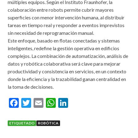
múltiples equipos. Según el Instituto Fraunhofer, la
colaboración entre robots permite cubrir mayores
superficies con menor intervención humana, al distribuir
tareas en tiempo real y responder a eventos imprevistos
sin necesidad de reprogramación manual.
Este enfoque, basado en flotas conectadas y sistemas
inteligentes, redefine la gestión operativa en edificios
complejos. La combinación de automatización, análisis de
datos y robótica colaborativa será clave para mejorar
productividad y consistencia en servicios, en un contexto
donde la eficiencia y la trazabilidad ganan centralidad en
la toma de decisiones.
F
T
E
W
Li
ac
w
m
h
n
e
itt
ai
at
ke
ETIQUETADO
ROBÓTICA
b
er
l
s
dI