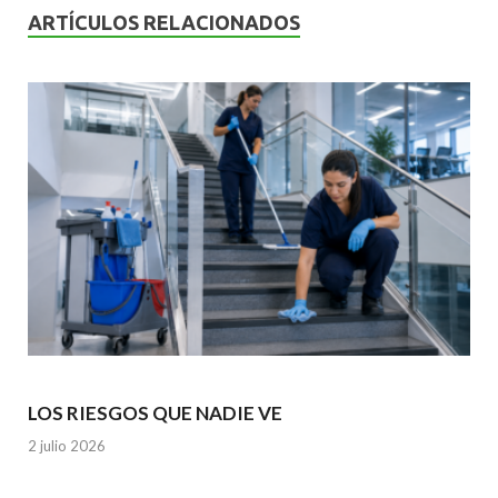
o
A
n
ARTÍCULOS RELACIONADOS
o
p
k
p
LOS RIESGOS QUE NADIE VE
2 julio 2026