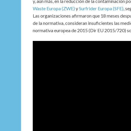
y, aún más, en la reducción de la contaminación p
Waste Europa (ZWE)
y
Surfrider Europa (SFE)
, s
Las organizaciones afirmaron que 18 meses despué
de la normativa, consideran insuficientes las me
normativa europea de 2015 (Dir EU 2015/720) sobr