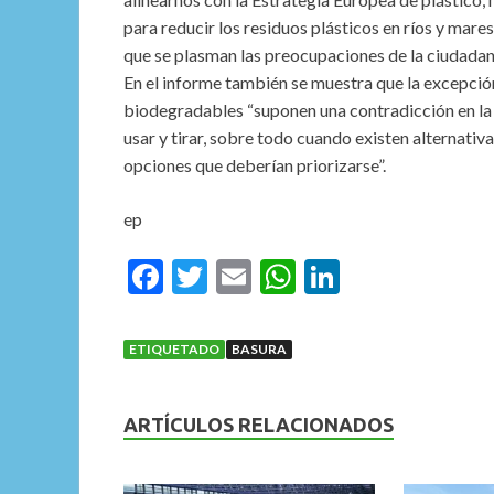
para reducir los residuos plásticos en ríos y mares,
que se plasman las preocupaciones de la ciudadan
En el informe también se muestra que la excepción
biodegradables “suponen una contradicción en la l
usar y tirar, sobre todo cuando existen alternativa
opciones que deberían priorizarse”.
ep
F
T
E
W
Li
ac
w
m
h
n
e
itt
ai
at
ke
ETIQUETADO
BASURA
b
er
l
s
dI
o
A
n
ARTÍCULOS RELACIONADOS
o
p
k
p