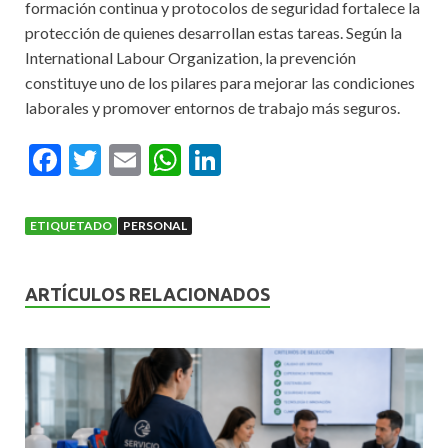
formación continua y protocolos de seguridad fortalece la
protección de quienes desarrollan estas tareas. Según la
International Labour Organization, la prevención
constituye uno de los pilares para mejorar las condiciones
laborales y promover entornos de trabajo más seguros.
F
T
E
W
Li
ac
w
m
h
n
e
itt
ai
at
ke
ETIQUETADO
PERSONAL
b
er
l
s
dI
o
A
n
ARTÍCULOS RELACIONADOS
o
p
k
p