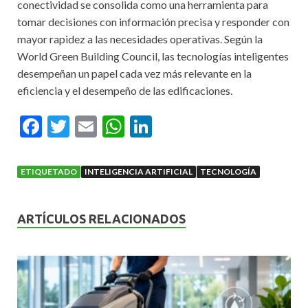
conectividad se consolida como una herramienta para
tomar decisiones con información precisa y responder con
mayor rapidez a las necesidades operativas. Según la
World Green Building Council, las tecnologías inteligentes
desempeñan un papel cada vez más relevante en la
eficiencia y el desempeño de las edificaciones.
F
T
E
W
Li
ac
w
m
h
n
e
itt
ai
at
ke
ETIQUETADO
INTELIGENCIA ARTIFICIAL
TECNOLOGÍA
b
er
l
s
dI
o
A
n
ARTÍCULOS RELACIONADOS
o
p
k
p