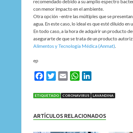
recomendado debido a su amplio espectro bacteric
con menor impacto en el ambiente.
Otra opción –entre las múltiples que se presentan- 
agua. En este caso, lo ideal es que esté diluido en
En todo caso, a la hora de adquirir un producto de
asegurarte de que se trata de un producto autori
Alimentos y Tecnología Médica (Anmat)
.
ep
F
T
E
W
Li
ac
w
m
h
n
e
itt
ai
at
ke
ETIQUETADO
CORONAVIRUS
LAVANDINA
b
er
l
s
dI
o
A
n
ARTÍCULOS RELACIONADOS
o
p
k
p