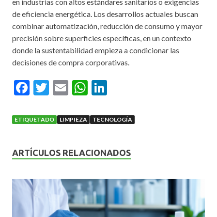
en industrias con altos estándares sanitarios o exigencias
de eficiencia energética. Los desarrollos actuales buscan
combinar automatización, reducción de consumo y mayor
precisión sobre superficies específicas, en un contexto
donde la sustentabilidad empieza a condicionar las
decisiones de compra corporativas.
F
T
E
W
Li
ac
w
m
h
n
e
itt
ai
at
ke
ETIQUETADO
LIMPIEZA
TECNOLOGÍA
b
er
l
s
dI
o
A
n
ARTÍCULOS RELACIONADOS
o
p
k
p