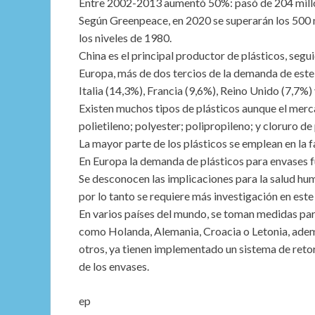
Entre 2002-2013 aumentó 50%: pasó de 204 millon
Según Greenpeace, en 2020 se superarán los 500 m
los niveles de 1980.
China es el principal productor de plásticos, seg
Europa, más de dos tercios de la demanda de este
Italia (14,3%), Francia (9,6%), Reino Unido (7,7%)
Existen muchos tipos de plásticos aunque el merc
polietileno; polyester; polipropileno; y cloruro de
La mayor parte de los plásticos se emplean en la f
En Europa la demanda de plásticos para envases 
Se desconocen las implicaciones para la salud h
por lo tanto se requiere más investigación en est
En varios países del mundo, se toman medidas par
como Holanda, Alemania, Croacia o Letonia, ademá
otros, ya tienen implementado un sistema de reto
de los envases.
ep