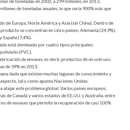
es de toneladas en 2002, a 299 millones, en 2013.
illones de toneladas anuales, lo que sería 900% más que
uido de Europa, Norte América y Asia (sin China). Dentro de
 producto se concentran en cinco países: Alemania (24,9%),
 y España (7,4%).
ado está dominado por cuatro tipos principales:
 polivinilo (PVC).
abricación de envases, es decir, productos de un solo uso.
fue de 39% en 2013.
umana dado que existen muchas lagunas de conocimiento y
e aspecto, tal y como apunta Naciones Unidas.
a atajar este problema global. Varios países europeos,
s de Canadá y varios estados de EE.UU. y Australia, entre
rno de envases que permite la recuperación de casi 100%