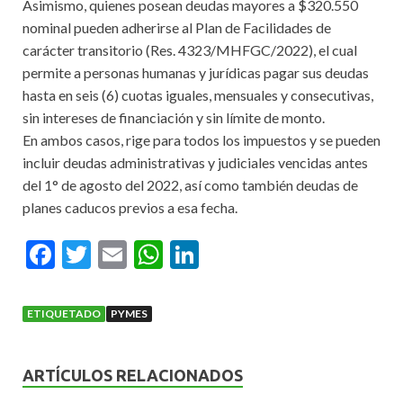
Asimismo, quienes posean deudas mayores a $320.550
nominal pueden adherirse al Plan de Facilidades de
carácter transitorio (Res. 4323/MHFGC/2022), el cual
permite a personas humanas y jurídicas pagar sus deudas
hasta en seis (6) cuotas iguales, mensuales y consecutivas,
sin intereses de financiación y sin límite de monto.
En ambos casos, rige para todos los impuestos y se pueden
incluir deudas administrativas y judiciales vencidas antes
del 1° de agosto del 2022, así como también deudas de
planes caducos previos a esa fecha.
F
T
E
W
Li
ac
w
m
h
n
e
itt
ai
at
ke
ETIQUETADO
PYMES
b
er
l
s
dI
o
A
n
ARTÍCULOS RELACIONADOS
o
p