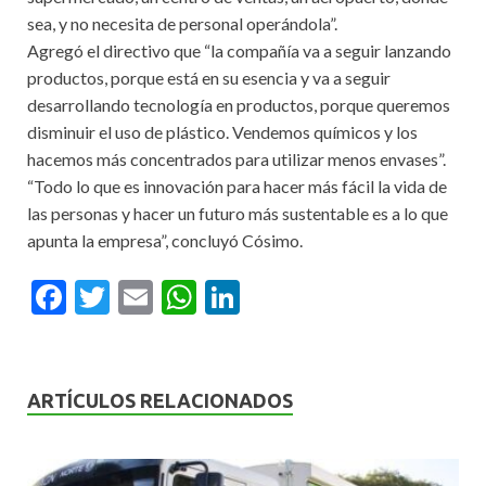
sea, y no necesita de personal operándola”.
Agregó el directivo que “la compañía va a seguir lanzando
productos, porque está en su esencia y va a seguir
desarrollando tecnología en productos, porque queremos
disminuir el uso de plástico. Vendemos químicos y los
hacemos más concentrados para utilizar menos envases”.
“Todo lo que es innovación para hacer más fácil la vida de
las personas y hacer un futuro más sustentable es a lo que
apunta la empresa”, concluyó Cósimo.
F
T
E
W
Li
ac
w
m
h
n
e
itt
ai
at
ke
b
er
l
s
dI
ARTÍCULOS RELACIONADOS
o
A
n
o
p