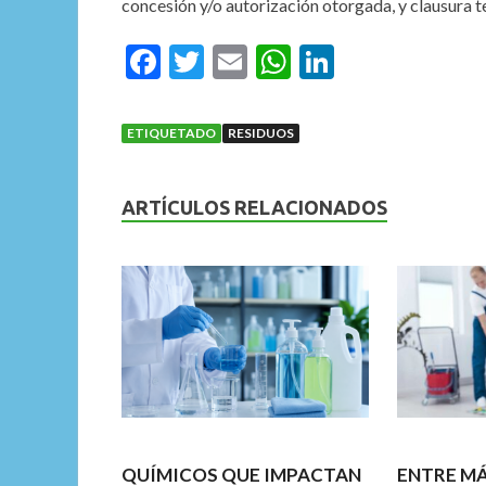
concesión y/o autorización otorgada, y clausura tem
F
T
E
W
Li
ac
w
m
h
n
e
itt
ai
at
ke
ETIQUETADO
RESIDUOS
b
er
l
s
dI
o
A
n
ARTÍCULOS RELACIONADOS
o
p
k
p
QUÍMICOS QUE IMPACTAN
ENTRE M