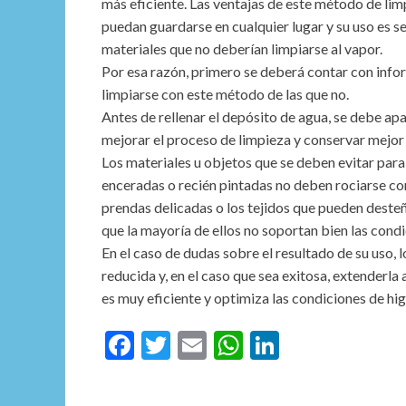
más eficiente. Las ventajas de este método de lim
puedan guardarse en cualquier lugar y su uso es se
materiales que no deberían limpiarse al vapor.
Por esa razón, primero se deberá contar con info
limpiarse con este método de las que no.
Antes de rellenar el depósito de agua, se debe apag
mejorar el proceso de limpieza y conservar mejor 
Los materiales u objetos que se deben evitar para l
enceradas o recién pintadas no deben rociarse con 
prendas delicadas o los tejidos que pueden deste
que la mayoría de ellos no soportan bien las cond
En el caso de dudas sobre el resultado de su uso,
reducida y, en el caso que sea exitosa, extenderla 
es muy eficiente y optimiza las condiciones de hig
F
T
E
W
Li
ac
w
m
h
n
e
itt
ai
at
ke