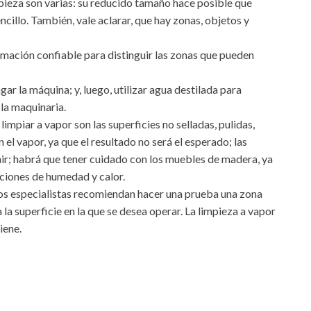
pieza son varias: su reducido tamaño hace posible que
ncillo. También, vale aclarar, que hay zonas, objetos y
rmación confiable para distinguir las zonas que pueden
ar la máquina; y, luego, utilizar agua destilada para
la maquinaria.
impiar a vapor son las superficies no selladas, pulidas,
el vapor, ya que el resultado no será el esperado; las
ñir; habrá que tener cuidado con los muebles de madera, ya
iciones de humedad y calor.
 los especialistas recomiendan hacer una prueba una zona
a la superficie en la que se desea operar. La limpieza a vapor
iene.