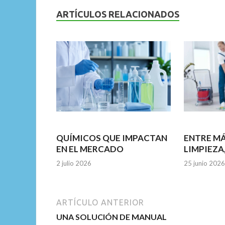
b
er
l
s
dI
ARTÍCULOS RELACIONADOS
o
A
n
o
p
k
p
QUÍMICOS QUE IMPACTAN
ENTRE M
EN EL MERCADO
LIMPIEZA
2 julio 2026
25 junio 2026
ARTÍCULO ANTERIOR
UNA SOLUCIÓN DE MANUAL