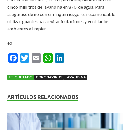
cinco mililitros de lavandina en 870, de agua. Para
asegurase de no correr ningún riesgo, es recomendable
utilizar guantes para evitar irritaciones y ventilar los
ambientes a limpiar.
ep
F
T
E
W
Li
ac
w
m
h
n
e
itt
ai
at
ke
ETIQUETADO
CORONAVIRUS
LAVANDINA
b
er
l
s
dI
o
A
n
ARTÍCULOS RELACIONADOS
o
p
k
p