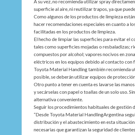
A su vez, no recomienda utilizar spray directame
superficie al aire, ni reutilizar trapos, ya que pue
Como algunos de los productos de limpieza están 
hacer recomendaciones especiales en cuanto a los
facilitadas en los productos de limpieza.
El hecho de limpiar las superficies para evitar el 
tales como superficies mojadas o resbaladizas; rie
compuestos por alcohol; vapores nocivos en zonas
eléctricos en los equipos debido al contacto con f
Toyota Material Handling también recomienda utili
posible, se deberán utilizar equipos de protecció
Otro punto a tener en cuenta es lavarse las manos
y secárselas con papel o toallas de un solo uso. Si
alternativa conveniente.
Seguir los procedimientos habituales de gestión d
“Desde Toyota Material HandlingArgentina segui
distribución y el abastecimiento en esta situaci
necesarias que garantizan la seguridad de cliente