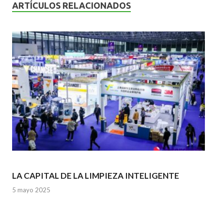
o
A
n
ARTÍCULOS RELACIONADOS
o
p
k
p
LA CAPITAL DE LA LIMPIEZA INTELIGENTE
5 mayo 2025