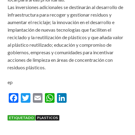
Las inversiones adicionales se destinarán al desarrollo de
infraestructura para recoger y gestionar residuos y
aumentar el reciclaje; la innovación en el desarrollo e
implantación de nuevas tecnologías que faciliten el
reciclado y la reutilización de plásticos y que añada valor
al plástico reutilizado; educación y compromiso de
gobiernos, empresas y comunidades para incentivar
acciones de limpieza en áreas de concentración con
residuos plásticos.
ep
F
T
E
W
Li
ac
w
m
h
n
e
itt
ai
at
ke
ETIQUETADO
PLASTICOS
b
er
l
s
dI