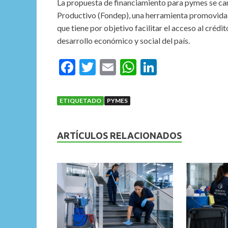
La propuesta de financiamiento para pymes se can
Productivo (Fondep), una herramienta promovida p
que tiene por objetivo facilitar el acceso al créd
desarrollo económico y social del país.
F
T
E
W
Li
ac
w
m
h
n
e
itt
ai
at
ke
ETIQUETADO
PYMES
b
er
l
s
dI
o
A
n
ARTÍCULOS RELACIONADOS
o
p
k
p