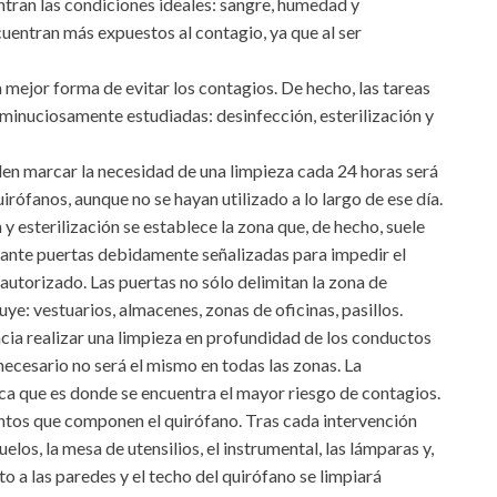
tran las condiciones ideales: sangre, humedad y
ncuentran más expuestos al contagio, ya que al ser
a mejor forma de evitar los contagios. De hecho, las tareas
 minuciosamente estudiadas: desinfección, esterilización y
len marcar la necesidad de una limpieza cada 24 horas será
irófanos, aunque no se hayan utilizado a lo largo de ese día.
 y esterilización se establece la zona que, de hecho, suele
diante puertas debidamente señalizadas para impedir el
 autorizado. Las puertas no sólo delimitan la zona de
ye: vestuarios, almacenes, zonas de oficinas, pasillos.
cia realizar una limpieza en profundidad de los conductos
 necesario no será el mismo en todas las zonas. La
gica que es donde se encuentra el mayor riesgo de contagios.
entos que componen el quirófano. Tras cada intervención
elos, la mesa de utensilios, el instrumental, las lámparas y,
to a las paredes y el techo del quirófano se limpiará