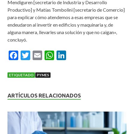
Mendiguren [secretario de Industria y Desarrollo
Productivo] y Matías Tombolini [secretario de Comercio]
para explicar cómo atendemos a esas empresas que se
endeudaron al invertir en edificios y maquinaria y, de
alguna manera, llevarles una solución y que no caigan»,
concluyó.
F
T
E
W
Li
ac
w
m
h
n
e
itt
ai
at
ke
ETIQUETADO
PYMES
b
er
l
s
dI
o
A
n
ARTÍCULOS RELACIONADOS
o
p
k
p