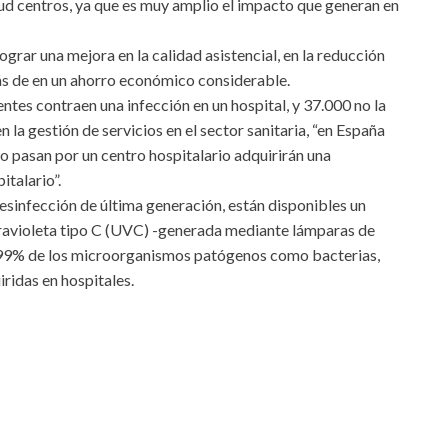
lud centros, ya que es muy amplio el impacto que generan en
grar una mejora en la calidad asistencial, en la reducción
ás de en un ahorro económico considerable.
ntes contraen una infección en un hospital, y 37.000 no la
 la gestión de servicios en el sector sanitaria, “en España
 o pasan por un centro hospitalario adquirirán una
talario”.
desinfección de última generación, están disponibles un
travioleta tipo C (UVC) -generada mediante lámparas de
9,99% de los microorganismos patógenos como bacterias,
ridas en hospitales.