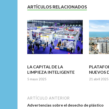
b
er
l
s
dI
ARTÍCULOS RELACIONADOS
o
A
n
o
p
k
p
LA CAPITAL DE LA
PLATAFO
LIMPIEZA INTELIGENTE
NUEVOS 
5 mayo 2025
21 abril 2025
ARTÍCULO ANTERIOR
Advertencias sobre el desecho de plástico