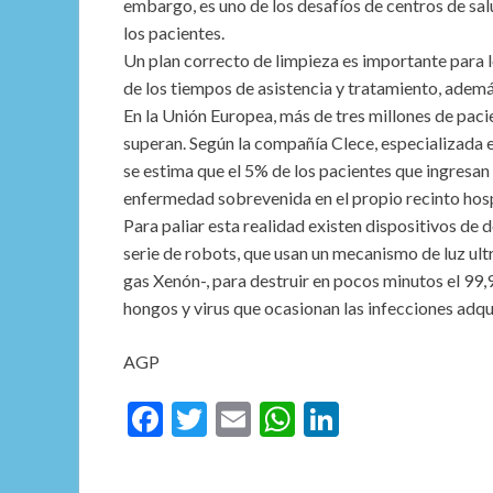
embargo, es uno de los desafíos de centros de sa
los pacientes.
Un plan correcto de limpieza es importante para lo
de los tiempos de asistencia y tratamiento, adem
En la Unión Europea, más de tres millones de pacie
superan. Según la compañía Clece, especializada en
se estima que el 5% de los pacientes que ingresan
enfermedad sobrevenida en el propio recinto hospi
Para paliar esta realidad existen dispositivos de 
serie de robots, que usan un mecanismo de luz ul
gas Xenón-, para destruir en pocos minutos el 9
hongos y virus que ocasionan las infecciones adqui
AGP​
F
T
E
W
Li
ac
w
m
h
n
e
itt
ai
at
ke