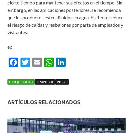
cierto tiempo para mantener sus efectos en el tiempo. Sin
embargo, en las aplicaciones posteriores, se recomienda
que los productos estén diluidos en agua. El efecto reduce
el riesgo de caídas y resbalones por parte de empleados y
visitantes.
ep
F
T
E
W
Li
ac
w
m
h
n
e
itt
ai
at
ke
ETIQUETADO
LIMPIEZA
PISOS
b
er
l
s
dI
o
A
n
ARTÍCULOS RELACIONADOS
o
p
k
p