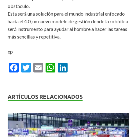
obstáculo.
Esta será una solución para el mundo industrial enfocado
hacia el 4.0, un nuevo modelo de gestión donde la robótica
será instrumento para ayudar al hombre a hacer las tareas
más sencillas y repetitiva.
ep
F
T
E
W
Li
ac
w
m
h
n
e
itt
ai
at
ke
b
er
l
s
dI
ARTÍCULOS RELACIONADOS
o
A
n
o
p
k
p