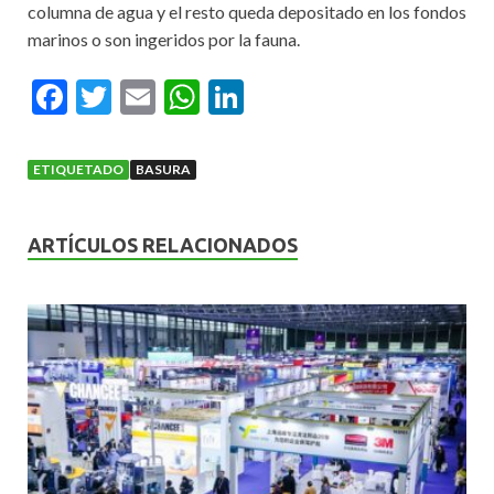
columna de agua y el resto queda depositado en los fondos
marinos o son ingeridos por la fauna.
F
T
E
W
Li
ac
w
m
h
n
e
itt
ai
at
ke
ETIQUETADO
BASURA
b
er
l
s
dI
o
A
n
ARTÍCULOS RELACIONADOS
o
p
k
p