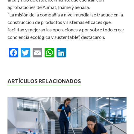
aprobaciones de Anmat, Iname y Senasa.
“La misión de la compañía a nivel mundial se traduce en la
construcción de productos y sistemas eficaces que
facilitan y mejoran las operaciones y por sobre todo crear
conciencia ecológica y sustentable”, destacaron.
F
T
E
W
Li
ac
w
m
h
n
e
itt
ai
at
ke
b
er
l
s
dI
ARTÍCULOS RELACIONADOS
o
A
n
o
p
k
p