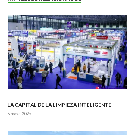
o
p
k
p
LA CAPITAL DE LA LIMPIEZA INTELIGENTE
5 mayo 2025