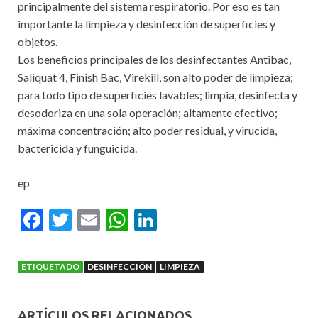
principalmente del sistema respiratorio. Por eso es tan
importante la limpieza y desinfección de superficies y
objetos.
Los beneficios principales de los desinfectantes Antibac,
Saliquat 4, Finish Bac, Virekill, son alto poder de limpieza;
para todo tipo de superficies lavables; limpia, desinfecta y
desodoriza en una sola operación; altamente efectivo;
máxima concentración; alto poder residual, y virucida,
bactericida y funguicida.
ep
F
T
E
W
Li
ac
w
m
h
n
e
itt
ai
at
ke
ETIQUETADO
DESINFECCIÓN
LIMPIEZA
b
er
l
s
dI
o
A
n
ARTÍCULOS RELACIONADOS