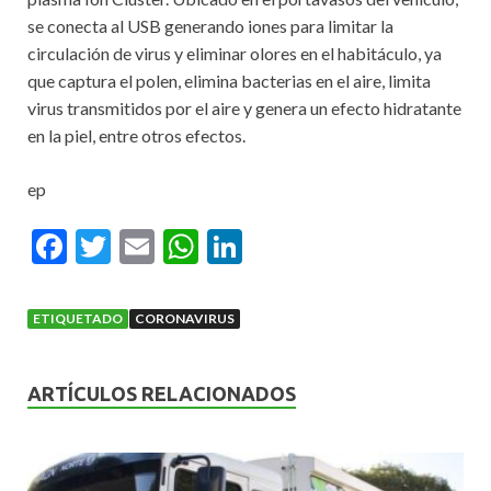
se conecta al USB generando iones para limitar la
circulación de virus y eliminar olores en el habitáculo, ya
que captura el polen, elimina bacterias en el aire, limita
virus transmitidos por el aire y genera un efecto hidratante
en la piel, entre otros efectos.
ep
F
T
E
W
Li
ac
w
m
h
n
e
itt
ai
at
ke
ETIQUETADO
CORONAVIRUS
b
er
l
s
dI
o
A
n
ARTÍCULOS RELACIONADOS
o
p
k
p