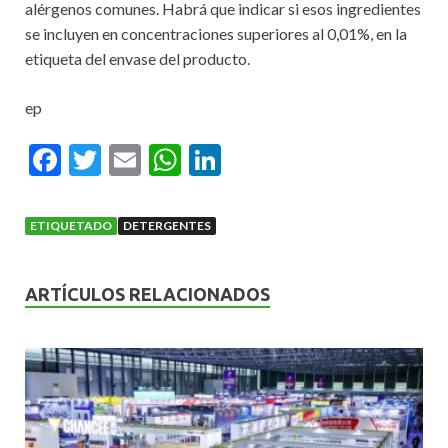
alérgenos comunes. Habrá que indicar si esos ingredientes
se incluyen en concentraciones superiores al 0,01%, en la
etiqueta del envase del producto.
ep
F
T
E
W
Li
ac
w
m
h
n
e
itt
ai
at
ke
ETIQUETADO
DETERGENTES
b
er
l
s
dI
o
A
n
ARTÍCULOS RELACIONADOS
o
p
k
p