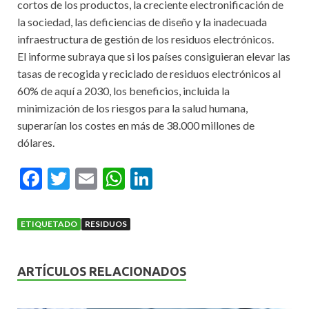
cortos de los productos, la creciente electronificación de
la sociedad, las deficiencias de diseño y la inadecuada
infraestructura de gestión de los residuos electrónicos.
El informe subraya que si los países consiguieran elevar las
tasas de recogida y reciclado de residuos electrónicos al
60% de aquí a 2030, los beneficios, incluida la
minimización de los riesgos para la salud humana,
superarían los costes en más de 38.000 millones de
dólares.
F
T
E
W
Li
ac
w
m
h
n
e
itt
ai
at
ke
ETIQUETADO
RESIDUOS
b
er
l
s
dI
o
A
n
ARTÍCULOS RELACIONADOS
o
p