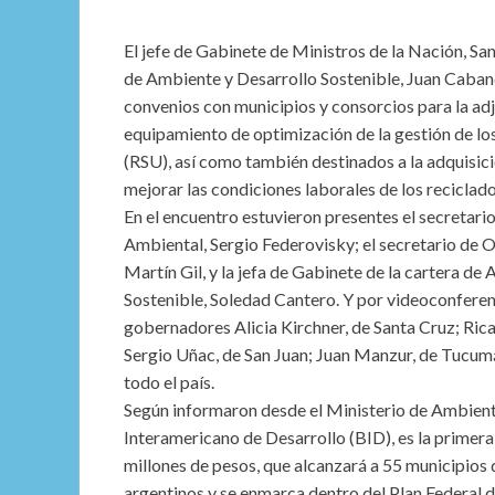
El jefe de Gabinete de Ministros de la Nación, San
de Ambiente y Desarrollo Sostenible, Juan Caband
convenios con municipios y consorcios para la ad
equipamiento de optimización de la gestión de lo
(RSU), así como también destinados a la adquisici
mejorar las condiciones laborales de los reciclad
En el encuentro estuvieron presentes el secretar
Ambiental, Sergio Federovisky; el secretario de O
Martín Gil, y la jefa de Gabinete de la cartera de
Sostenible, Soledad Cantero. Y por videoconferenc
gobernadores Alicia Kirchner, de Santa Cruz; Ricar
Sergio Uñac, de San Juan; Juan Manzur, de Tucumán
todo el país.
Según informaron desde el Ministerio de Ambiente
Interamericano de Desarrollo (BID), es la primera
millones de pesos, que alcanzará a 55 municipios 
argentinos y se enmarca dentro del Plan Federal d