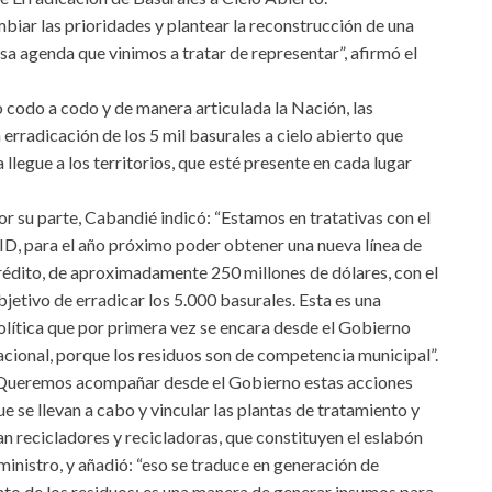
biar las prioridades y plantear la reconstrucción de una
sa agenda que vinimos a tratar de representar”, afirmó el
codo a codo y de manera articulada la Nación, las
a erradicación de los 5 mil basurales a cielo abierto que
a llegue a los territorios, que esté presente en cada lugar
or su parte, Cabandié indicó: “Estamos en tratativas con el
ID, para el año próximo poder obtener una nueva línea de
rédito, de aproximadamente 250 millones de dólares, con el
bjetivo de erradicar los 5.000 basurales. Esta es una
olítica que por primera vez se encara desde el Gobierno
acional, porque los residuos son de competencia municipal”.
Queremos acompañar desde el Gobierno estas acciones
ue se llevan a cabo y vincular las plantas de tratamiento y
an recicladores y recicladoras, que constituyen el eslabón
 ministro, y añadió: “eso se traduce en generación de
nto de los residuos; es una manera de generar insumos para