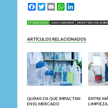
F
T
E
W
Li
ac
w
m
h
n
e
itt
ai
at
ke
ETIQUETADO
JUAN CABANDIÉ
MINISTERIO DE AMBI
b
er
l
s
dI
o
A
n
ARTÍCULOS RELACIONADOS
o
p
k
p
QUÍMICOS QUE IMPACTAN
ENTRE M
EN EL MERCADO
LIMPIEZA