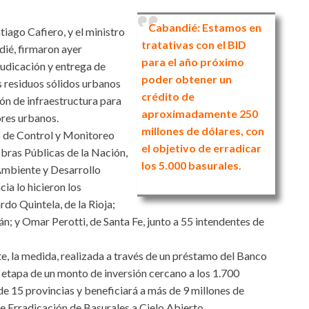
Cabandié: Estamos en
tiago Cafiero, y el ministro
tratativas con el BID
ié, firmaron ayer
para el año próximo
judicación y entrega de
poder obtener un
s residuos sólidos urbanos
crédito de
ón de infraestructura para
aproximadamente 250
ores urbanos.
millones de dólares, con
io de Control y Monitoreo
el objetivo de erradicar
bras Públicas de la Nación,
los 5.000 basurales.
 Ambiente y Desarrollo
ia lo hicieron los
do Quintela, de la Rioja;
; y Omar Perotti, de Santa Fe, junto a 55 intendentes de
, la medida, realizada a través de un préstamo del Banco
 etapa de un monto de inversión cercano a los 1.700
de 15 provincias y beneficiará a más de 9 millones de
e Erradicación de Basurales a Cielo Abierto.