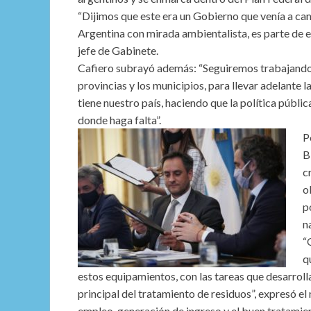
“Dijimos que este era un Gobierno que venía a cam
Argentina con mirada ambientalista, es parte de e
jefe de Gabinete.
Cafiero subrayó además: “Seguiremos trabajando 
provincias y los municipios, para llevar adelante l
tiene nuestro país, haciendo que la política públic
donde haga falta”.
P
B
c
o
p
n
“
q
estos equipamientos, con las tareas que desarroll
principal del tratamiento de residuos”, expresó el
empleo, generación de ingreso y el buen tratamie