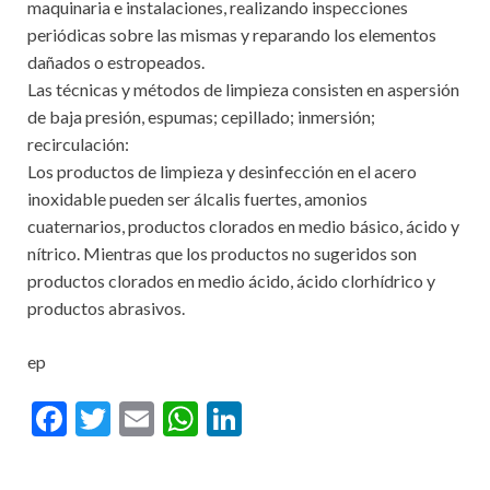
maquinaria e instalaciones, realizando inspecciones
periódicas sobre las mismas y reparando los elementos
dañados o estropeados.
Las técnicas y métodos de limpieza consisten en aspersión
de baja presión, espumas; cepillado; inmersión;
recirculación:
Los productos de limpieza y desinfección en el acero
inoxidable pueden ser álcalis fuertes, amonios
cuaternarios, productos clorados en medio básico, ácido y
nítrico. Mientras que los productos no sugeridos son
productos clorados en medio ácido, ácido clorhídrico y
productos abrasivos.
ep
F
T
E
W
Li
ac
w
m
h
n
e
itt
ai
at
ke