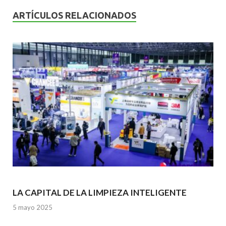
b
er
l
s
dI
ARTÍCULOS RELACIONADOS
o
A
n
o
p
k
p
LA CAPITAL DE LA LIMPIEZA INTELIGENTE
5 mayo 2025