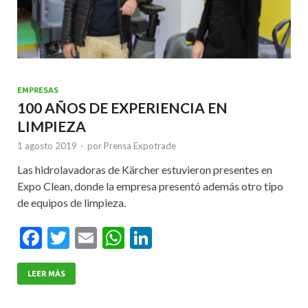
EMPRESAS
100 AÑOS DE EXPERIENCIA EN
LIMPIEZA
1 agosto 2019
-
por
Prensa Expotrade
Las hidrolavadoras de Kärcher estuvieron presentes en
Expo Clean, donde la empresa presentó además otro tipo
de equipos de limpieza.
F
T
E
W
Li
ac
w
m
h
n
e
itt
ai
at
ke
LEER MÁS
b
er
l
s
dI