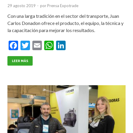
29 agosto 2019
-
por
Prensa Expotrade
Con una larga tradición en el sector del transporte, Juan
Carlos Donadon ofrece el producto, el equipo, la técnica y
la capacitación para mejorar los resultados.
F
T
E
W
Li
ac
w
m
h
n
e
itt
ai
at
ke
LEER MÁS
b
er
l
s
dI
o
A
n
o
p
k
p