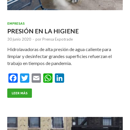
EMPRESAS
PRESIÓN EN LA HIGIENE
30 junio 2020
-
por
Prensa Expotrade
Hidrolavadoras de alta presión de agua caliente para
limpiar y desinfectar grandes superficies refuerzan el
trabajo en tiempos de pandemia.
F
T
E
W
Li
ac
w
m
h
n
e
itt
ai
at
ke
LEER MÁS
b
er
l
s
dI
o
A
n
o
p