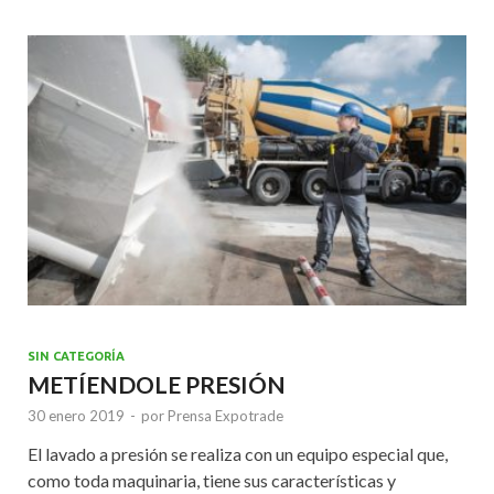
o
A
n
o
p
k
p
SIN CATEGORÍA
METÍENDOLE PRESIÓN
30 enero 2019
-
por
Prensa Expotrade
El lavado a presión se realiza con un equipo especial que,
como toda maquinaria, tiene sus características y