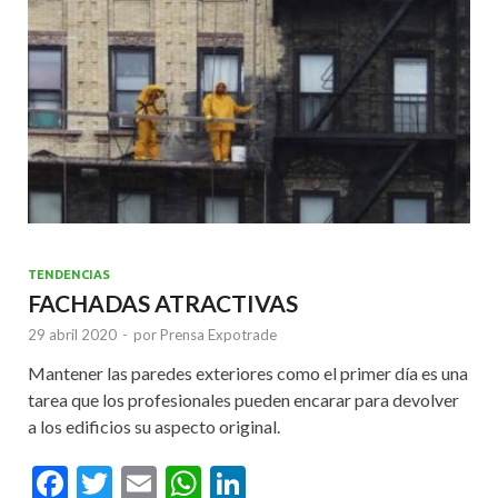
k
p
TENDENCIAS
FACHADAS ATRACTIVAS
29 abril 2020
-
por
Prensa Expotrade
Mantener las paredes exteriores como el primer día es una
tarea que los profesionales pueden encarar para devolver
a los edificios su aspecto original.
F
T
E
W
Li