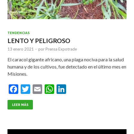
TENDENCIAS
LENTO Y PELIGROSO
13 enero 2021
-
por
Prensa Expotrade
El caracol gigante africano, una plaga nociva para la salud
humana y de los cultivos, fue detectado en el último mes en
Misiones.
F
T
E
W
Li
ac
w
m
h
n
e
itt
ai
at
ke
LEER MÁS
b
er
l
s
dI
o
A
n