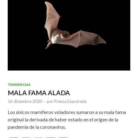
o
p
k
p
TENDENCIAS
MALA FAMA ALADA
16 diciembre 2020
-
por
Prensa Expotrade
Los únicos mamíferos voladores sumaron a su mala fama
original la derivada de haber estado en el origen de la
pandemia de la coronavirus.