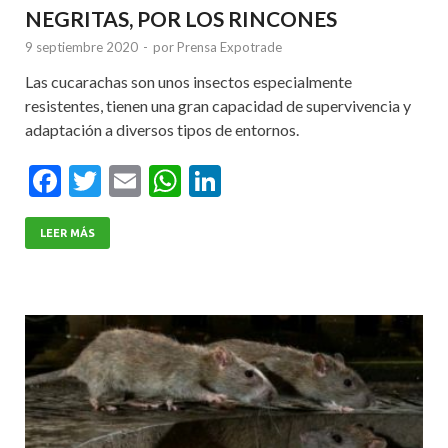
NEGRITAS, POR LOS RINCONES
9 septiembre 2020
-
por
Prensa Expotrade
Las cucarachas son unos insectos especialmente
resistentes, tienen una gran capacidad de supervivencia y
adaptación a diversos tipos de entornos.
F
T
E
W
Li
ac
w
m
h
n
e
itt
ai
at
ke
LEER MÁS
b
er
l
s
dI
o
A
n
o
p
k
p