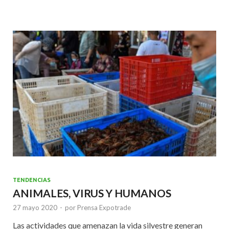
b
er
l
s
dI
o
A
n
o
p
k
p
TENDENCIAS
ANIMALES, VIRUS Y HUMANOS
27 mayo 2020
-
por
Prensa Expotrade
Las actividades que amenazan la vida silvestre generan