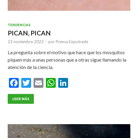
TENDENCIAS
PICAN, PICAN
22 noviembre 2022
-
por
Prensa Expotrade
La pregunta sobre el motivo que hace que los mosquitos
piquen más a unas personas que a otras sigue llamando la
atención de la ciencia.
F
T
E
W
Li
ac
w
m
h
n
e
itt
ai
at
ke
LEER MÁS
b
er
l
s
dI
o
A
n
o
p