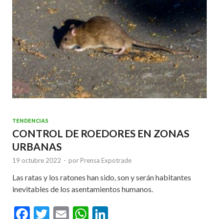
k
p
TENDENCIAS
CONTROL DE ROEDORES EN ZONAS
URBANAS
19 octubre 2022
-
por
Prensa Expotrade
Las ratas y los ratones han sido, son y serán habitantes
inevitables de los asentamientos humanos.
F
T
E
W
Li