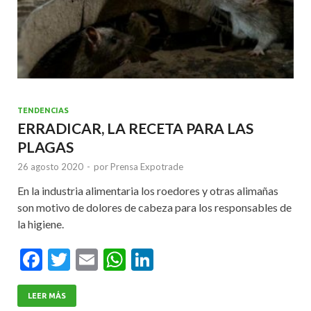
TENDENCIAS
ERRADICAR, LA RECETA PARA LAS
PLAGAS
26 agosto 2020
-
por
Prensa Expotrade
En la industria alimentaria los roedores y otras alimañas
son motivo de dolores de cabeza para los responsables de
la higiene.
F
T
E
W
Li
ac
w
m
h
n
e
itt
ai
at
ke
LEER MÁS