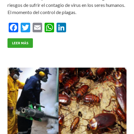
riesgos de sufrir el contagio de virus en los seres humanos.
El momento del control de plagas.
F
T
E
W
Li
ac
w
m
h
n
e
itt
ai
at
ke
LEER MÁS
b
er
l
s
dI
o
A
n
o
p
k
p