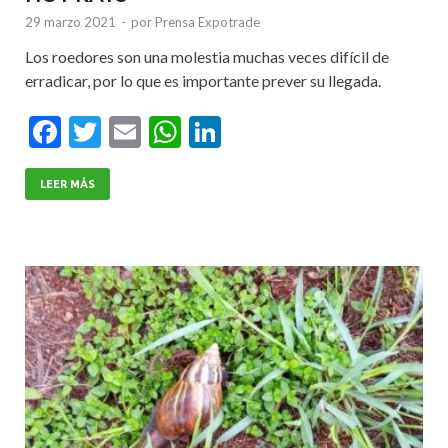
29 marzo 2021
-
por
Prensa Expotrade
Los roedores son una molestia muchas veces difícil de
erradicar, por lo que es importante prever su llegada.
F
T
E
W
Li
ac
w
m
h
n
e
itt
ai
at
ke
LEER MÁS
b
er
l
s
dI
o
A
n
o
p
k
p