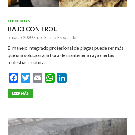
TENDENCIAS
BAJO CONTROL
5 marzo 2020
-
por
Prensa Expotrade
El manejo integrado profesional de plagas puede ser más
que una solución a la hora de mantener a raya ciertas
molestias criaturas.
F
T
E
W
Li
ac
w
m
h
n
e
itt
ai
at
ke
LEER MÁS
b
er
l
s
dI
o
A
n
o
p