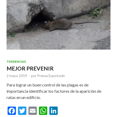
k
p
TENDENCIAS
MEJOR PREVENIR
2 mayo 2019
-
por
Prensa Expotrade
Para lograr un buen control de las plagas es de
importancia identificar los factores de la aparición de
ratas en un edificio.
F
T
E
W
Li