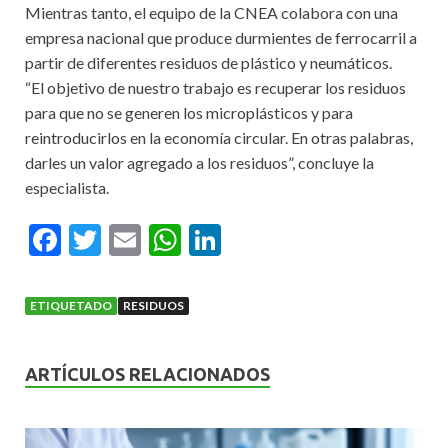
Mientras tanto, el equipo de la CNEA colabora con una
empresa nacional que produce durmientes de ferrocarril a
partir de diferentes residuos de plástico y neumáticos.
“El objetivo de nuestro trabajo es recuperar los residuos
para que no se generen los microplásticos y para
reintroducirlos en la economía circular. En otras palabras,
darles un valor agregado a los residuos”, concluye la
especialista.
F
T
E
W
Li
ac
w
m
h
n
e
itt
ai
at
ke
ETIQUETADO
RESIDUOS
b
er
l
s
dI
o
A
n
ARTÍCULOS RELACIONADOS
o
p
k
p