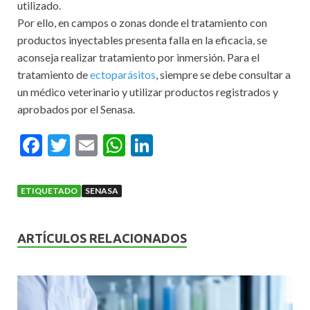
utilizado.
Por ello, en campos o zonas donde el tratamiento con
productos inyectables presenta falla en la eficacia, se
aconseja realizar tratamiento por inmersión. Para el
tratamiento de
ectoparásitos
, siempre se debe consultar a
un médico veterinario y utilizar productos registrados y
aprobados por el Senasa.
F
T
E
W
Li
ac
w
m
h
n
e
itt
ai
at
ke
ETIQUETADO
SENASA
b
er
l
s
dI
o
A
n
ARTÍCULOS RELACIONADOS
o
p
k
p